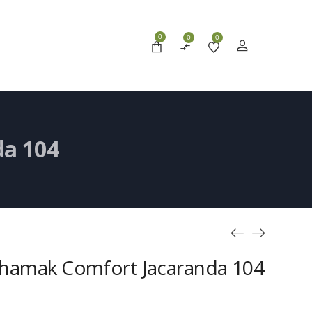
0
0
0
da 104
i hamak Comfort Jacaranda 104