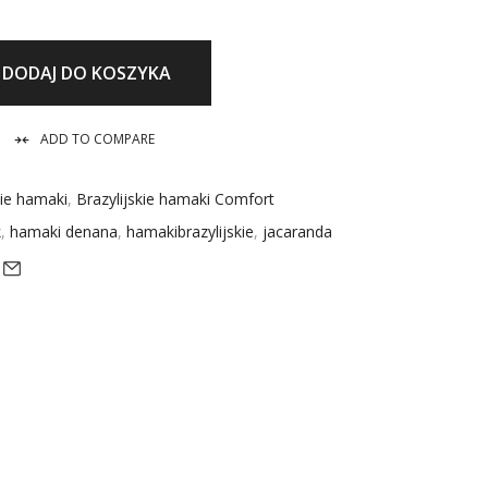
DODAJ DO KOSZYKA
ADD TO COMPARE
kie hamaki
,
Brazylijskie hamaki Comfort
k
,
hamaki denana
,
hamakibrazylijskie
,
jacaranda