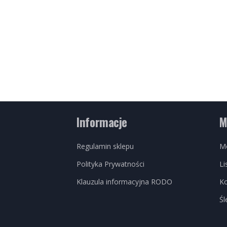
Informacje
M
Regulamin sklepu
M
Polityka Prywatności
Li
Klauzula informacyjna RODO
K
Śl