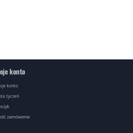
oje konto
oje konto
sta życzeń
oszyk
edź zamówienie