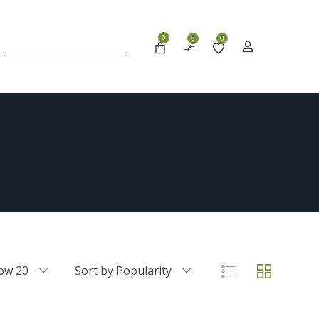
0
0
0
ow 20
Sort by Popularity